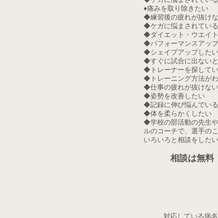
♦︎痛みを取り除きたい
◆練習後の疲れが抜け
◆ケガに悩まされてい
◆ダイエット・ウエイ
◆パフォーマンスアッ
◆シェイプアップした
◆すぐに試合に出ない
◆トレーナーを探して
◆トレーニング方法が
◆仕事の疲れが抜けな
◆姿勢を改善したい
◆記録に伸び悩んでい
◆体を柔らかくしたい
◆学校の部活動の先生
ルのコーチで、選手の
いろいろと相談をした
相談は無料
対応している病名