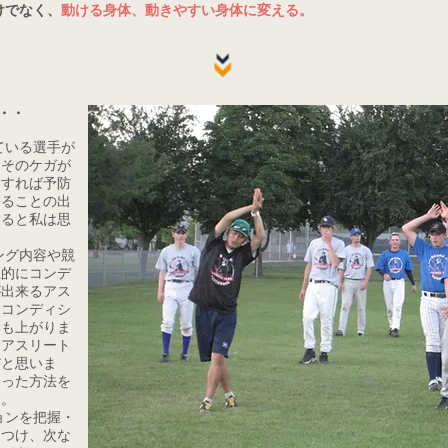
けでなく、
動ける身体、動きやすい身体に変える。
・・
ている選手が
、そのケガが
うすれば予防
えることの出
すると私は思
ング内容や競
主的にコンデ
が出来るアス
。コンディシ
率も上がりま
るアスリート
だと思いま
合った方法を
う。
ョンを把握・
をつけ、次な