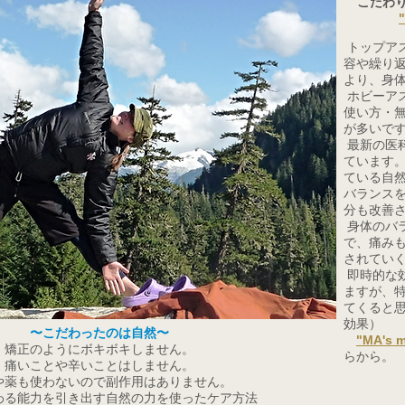
こだわ
トップア
容や繰り
より、身
ホビーア
使い方・
が多いで
最新の医
ています
ている自
バランス
分も改善
身体のバ
で、痛み
されてい
即時的な
ますが、
てくると
効果）
〜こだわったのは自然〜
"MA's 
矯正のようにボキボキしません。
らから。
痛いことや辛いことはしません。
や薬も使わないので副作用はありません。
わる能力を引き出す自然の力を使ったケア方法