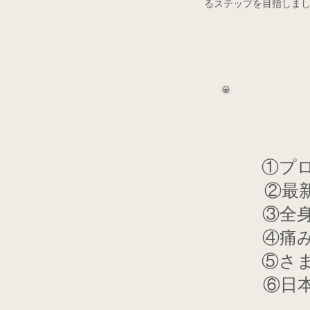
るステップを目指しま
①プ
②最
③全
④痛
⑤さ
⑥日