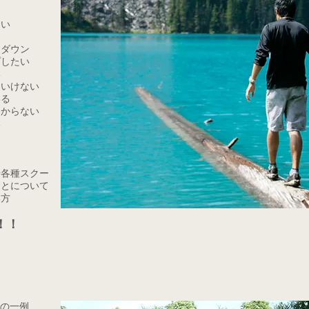
ない
る
トダウン
プしたい
い
といけない
いる
わからない
い
る
や各種スクー
ことについて
い方
！！
の一例