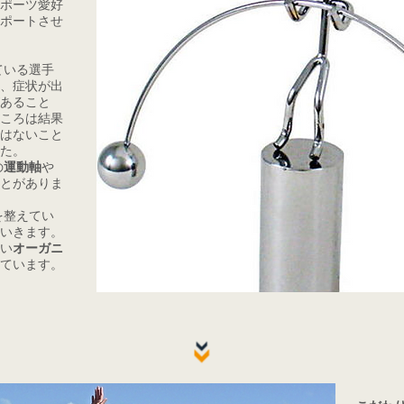
ポーツ愛好
ポートさせ
。
ている選手
、症状が出
あること
ころは結果
はないこと
た。
の
運動軸
や
とがありま
を整えてい
いきます。
い
オーガニ
ています。