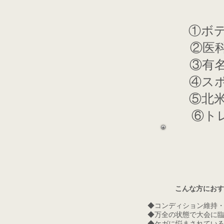
①ボ
②医
③有
④ス
⑤北
⑥ト
こんな方におす
◆コンディション維持
◆万全の状態で大会に
◆ケガに悩まされてい