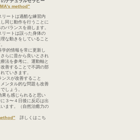
りのナチュラルセラピー
"MA's method"
スリートは過酷な練習内
返し同じ動作を行うことに
体のバランスを崩します。
スリートは誤った身体の
無理な動きをしていること
す。
科学的情報を常に更新し
。さらに昔から良いとされ
然療法を参考に、運動軸と
を改善することで不調の部
されていきます。
ランスが改善すること
もメンタル的な問題も改善
くでしょう。
効果も感じられると思い
特に３〜４日後に反応は出
思います。（自然治癒力の
method"
詳しくはこち