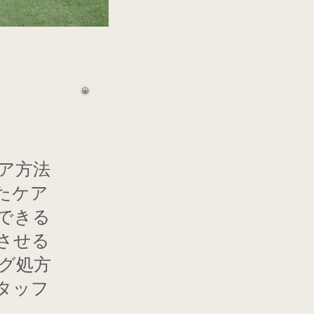
ア方法
たケア
できる
させる
グ処方
タッフ