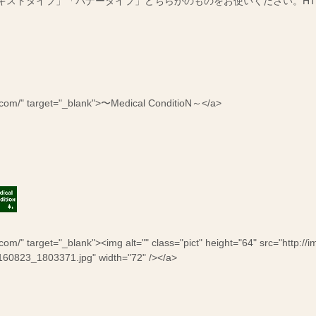
キストタイプ」「バナータイプ」どちらかのものをお使いください。
H
リ
提
ー
供
ト
を
メ
目
ン
指
ト】
し
て
お
り
.com/" target="_blank">〜Medical ConditioN～</a>
ま
す。
m/" target="_blank"><img alt="" class="pict" height="64" src="http://i
160823_1803371.jpg" width="72" /></a>