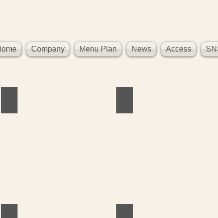
Home
Company
Menu Plan
News
Access
SN
スポーツ選手専門サイト
茶房 あんどう
ConnecTreat トレ
Medical
代
ConditioN
表
の
の
親
安
子
藤
店
が
代
幹
表
事
ト
を
レ
し
ー
て
ナ
い
ー
る
Masa
講
アカデミー
よしだ整形外科クリニック
次世代型 個別塾 STAN