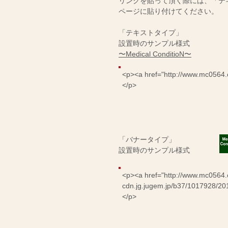
リンクを貼って頂く際には、「テ
が
面
ページに貼り付けてください。
白
い。
「テキストタイプ」
設置時のサンプル様式
〜Medical ConditioN〜
<p><a href="http://www.mc0564
</p>
「バナータイプ」
設
置時のサンプル様式
<p><a href="http://www.mc0564.co
cdn.jg.jugem.jp/b37/1017928/20
</p>