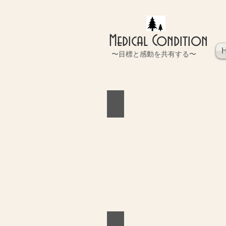
Medical Condition
〜目標と感動を共有する〜
メディカルコンディションの
怪
我
や
痛
み、
姿
勢
で
お
困
り
の
ア
ス
グローバル徒手医療プロ養成