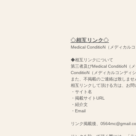
広
に
い
な
症
っ
状
て
や
い
疾
る
患
オ
に
ー
◇相互リンク◇
対
ナ
応
ー
Medical ConditioN（メディ
し
さ
て
ん
い
の
◆相互リンクについて
ま
お
第三者及びMedical Condi
す。
店。
ConditioN（メディカルコ
ど
の
また、不掲載のご連絡は致しませ
店
相互リンクして頂ける方は、お問
舗
・サイト名
も
・掲載サイトURL
料
理
・紹介文
と
・Email
お
店
の
リンク掲載後、0564mc@gmail
構
成