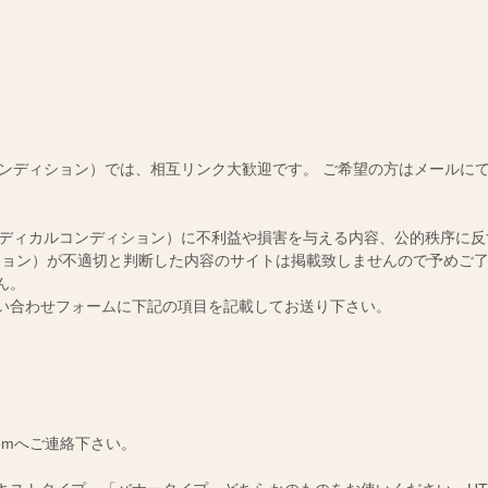
岡
素
は
イ
に
ス
崎
敵
ク
ル
よ
ポ
な
ラ
ト
る
ー
サ
イ
リ
根
ツ
ー
ア
ー
本
専
ビ
ン
ト
か
門
ス
ト・
メ
ら
の
が
患
ン
の
鍼
受
者
ト
改
灸
け
さ
等
善・
整
カルコンディション）
では、相互リンク大歓迎です。 ご希望の方はメールに
れ
ん
を
安
骨
る
の
提
心・
院
お
笑
供
安
店
顔
し
全
tioN（メディカルコンディション）に不利益や損害を与える内容、公的秩序に反す
【エ
の
て
で
ンディション）が不適切と判断した内容のサイトは掲載致しませんので予めご
ス
た
く
よ
テ、
め
れ
り
ん。
ピ
に。
る
効
い合わせフォームに下記の項目を記載してお送り下さい。
ラ
女
果
テ
性
の
ィ
の
高
ス、
た
い
マ
め
ダ
タ
の
イ
ニ
サ
エ
テ
ロ
ッ
.comへご連絡下さい。
ィ
ン。
ト
ト
の