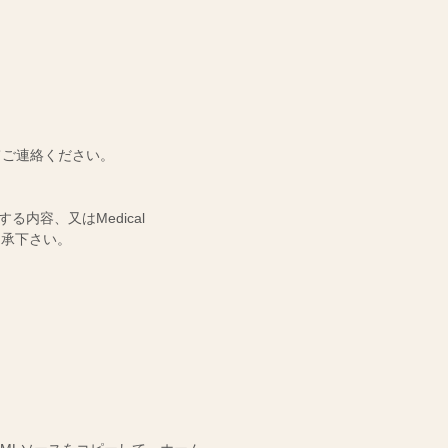
組
た
み
め
合
の
わ
鍼
せ
灸
た、
整
キ
骨
ッ
院
ズ
向
てご連絡ください。
け
脳
ス
ポ
る内容、又はMedical
教
了承下さい。
室