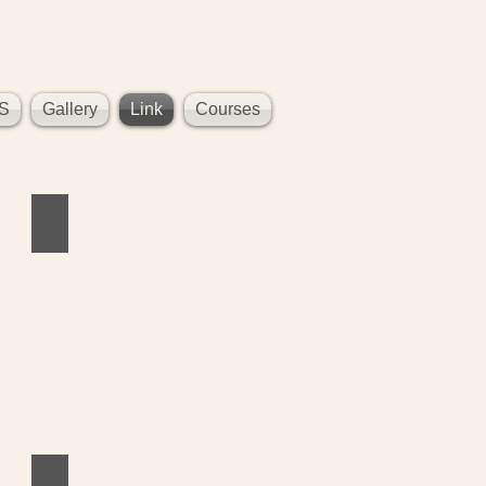
S
Gallery
Link
Courses
ーナーとセラピスト、インストラクターのための
渡部耕大の横ノリ系パーソナルレッスン
元
日
本
代
表
ス
ノ
ー
ボ
ー
ド
選
手
の
DS
TKC Stidio(ダンススタジオ)