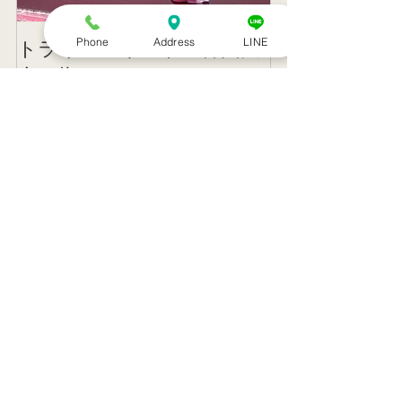
Phone
Address
LINE
トライアスリート 韓国大
帰国後すぐの
会３位
ニング
記事一覧
８月のお休み
訪問治療サービススタート！！