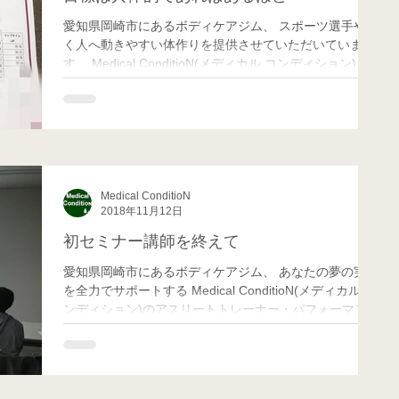
愛知県岡崎市にあるボディケアジム、 スポーツ選手や働
く人へ動きやすい体作りを提供させていただいていま
す、 Medical ConditioN(メディカル コンディション)の
代表トレーナー 、 コンディショニング兼ボディケア担
当のMasaです。 クライエントさんは、...
Medical ConditioN
2018年11月12日
初セミナー講師を終えて
愛知県岡崎市にあるボディケアジム、 あなたの夢の実現
を全力でサポートする Medical ConditioN(メディカル コ
ンディション)のアスリートトレーナー・パフォーマンス
向上担当のMatchです！ 土曜日に、以前にもブログで書
いていたまちゼミの本番がありました...