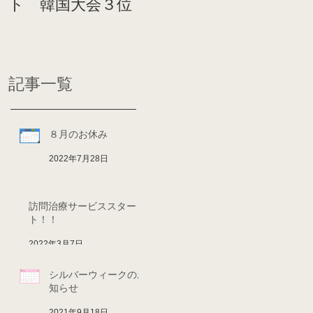
ト 韓国大会３位
ンディショニン
イト前
グ
ディシ
記事一覧
８月のお休み
2022年7月28日
訪問治療サービススター
ト！！
2022年3月7日
シルバーウィークのお
知らせ
2021年9月18日