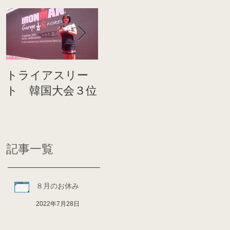
トライアスリー
帰国後すぐのコ
世界戦
ト 韓国大会３位
ンディショニン
イト前
グ
ディシ
記事一覧
８月のお休み
2022年7月28日