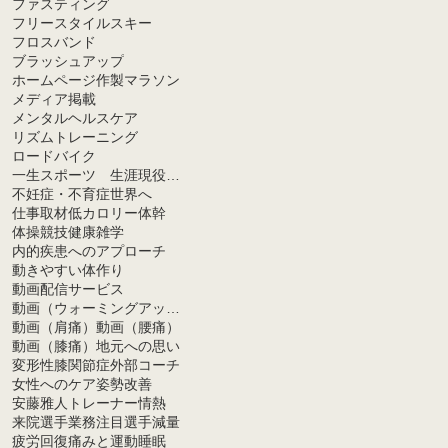
ファスティング
フリースタイルスキー
フロスバンド
ブラッシュアップ
ホームページ作製
マラソン
メディア掲載
メンタルヘルスケア
リズムトレーニング
ロードバイク
一生スポーツ 生涯現役生活
不妊症・不育症
世界へ
仕事取材
低カロリー
体幹
体操競技
健康雑学
内的疾患へのアプローチ
動きやすい体作り
動画配信サービス
動画（ウォーミングアップ）
動画（肩痛）
動画（腰痛）
動画（膝痛）
地元への思い
変形性膝関節症
外部コーチ
女性へのケア
姿勢改善
安藤雅人トレーナー
情熱
来院選手
業務
注目選手
減量
疲労回復
痛みと運動
睡眠