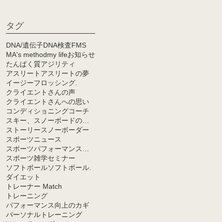
タグ
DNA/遺伝子
DNA検査
FMS
MA's method
my life
お知らせ
たんぱく質
アジリティ
アスリート
アスリートの夢
イージーフロッシング.
クライエントさんの声
クライエントさんへの思い
コンディショニング
コーチ
スキー、スノーボードの能力向上のカギ
ストーリー
スノーボーダー
スポーツニュース
スポーツパフォーマンス向上のヒント
スポーツ雑学
セミナー
ソフトボール
ソフトボール.
ダイエット
トレーナー Match
トレーニング
パフォーマンス向上のカギ
パーソナルトレーニング