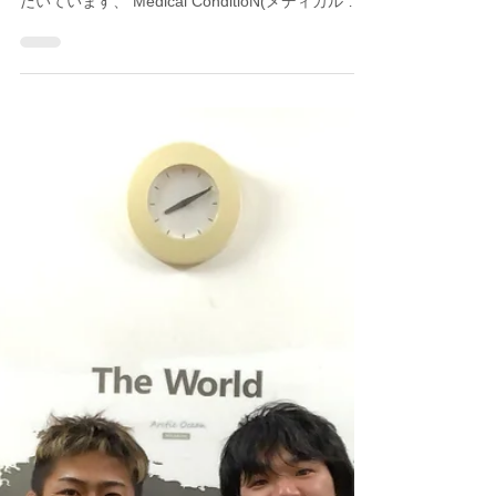
トレーナー Masa（安藤）
2019年1月19日
読了時間: 2分
トレーナーの休みお知らせ
愛知県岡崎市にあるボディケアジム、 スポーツ選
手や働く人へ動きやすい体作りを提供させていた
だいています、 Medical ConditioN(メディカル コ
ンディション)の代表トレーナー 、 コンディショ
ニング兼ボディケア担当のMasaです。...