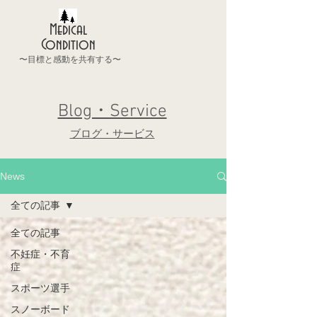
Medical
Condition
〜目標と感動を共有する〜
Blog・Service
ブログ・サービス
News
全ての記事
全ての記事
不妊症・不育
症
スポーツ選手
スノーボード