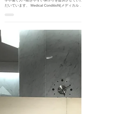
トレーナー Masa（安藤）
2019年1月23日
読了時間: 2分
アスリートトレーナーとアーティスト
愛知県岡崎市にあるボディケアジム、 スポーツ選
手や働く人へ動きやすい体作りを提供させていた
だいています、 Medical ConditioN(メディカル コ
ンディション)の代表トレーナー 、 コンディショ
ニング兼ボディケア担当のMasaです。...