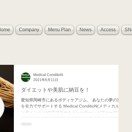
Home
Company
Menu Plan
News
Access
SN
Medical ConditioN
2021年6月11日
ダイエットや美肌に納豆を！
愛知県岡崎市にあるボディケアジム、 あなたの夢の実現
を全力でサポートする Medical ConditioN(メディカル コ
ンディション)のアスリートトレーナー・パフォーマンス
向上担当のMatchです！ 最近また納豆がマイブームにな
ってきています！...