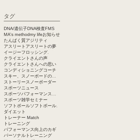
タグ
DNA/遺伝子
DNA検査
FMS
MA's method
my life
お知らせ
たんぱく質
アジリティ
アスリート
アスリートの夢
イージーフロッシング.
クライエントさんの声
クライエントさんへの思い
コンディショニング
コーチ
スキー、スノーボードの能力向上のカギ
ストーリー
スノーボーダー
スポーツニュース
スポーツパフォーマンス向上のヒント
スポーツ雑学
セミナー
ソフトボール
ソフトボール.
ダイエット
トレーナー Match
トレーニング
パフォーマンス向上のカギ
パーソナルトレーニング