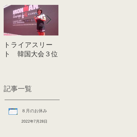
トライアスリー
帰国後すぐのコ
世界戦
ト 韓国大会３位
ンディショニン
イト前
グ
ディシ
記事一覧
８月のお休み
2022年7月28日