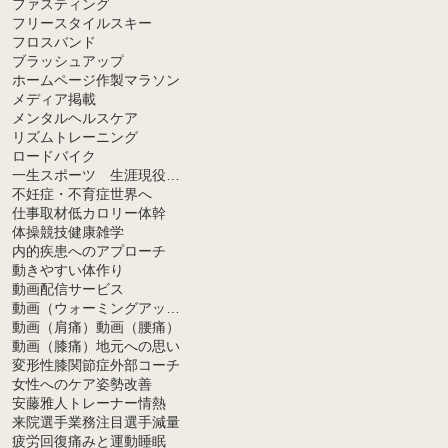
ファスティング
フリースタイルスキー
フロスバンド
ブラッシュアップ
ホームページ作製
マラソン
メディア掲載
メンタルヘルスケア
リズムトレーニング
ロードバイク
一生スポーツ 生涯現役生活
不妊症・不育症
世界へ
仕事取材
低カロリー
体幹
体操競技
健康雑学
内的疾患へのアプローチ
動きやすい体作り
動画配信サービス
動画（ウォーミングアップ）
動画（肩痛）
動画（腰痛）
動画（膝痛）
地元への思い
変形性膝関節症
外部コーチ
女性へのケア
姿勢改善
安藤雅人トレーナー
情熱
来院選手
業務
注目選手
減量
疲労回復
痛みと運動
睡眠