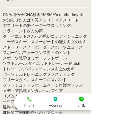
DNA/遺伝子
DNA検査
FMS
MA's method
my life
お知らせ
たんぱく質
アジリティ
アスリート
アスリートの夢
イージーフロッシング.
クライエントさんの声
クライエントさんへの思い
コンディショニング
コーチ
スキー、スノーボードの能力向上のカギ
ストーリー
スノーボーダー
スポーツニュース
スポーツパフォーマンス向上のヒント
スポーツ雑学
セミナー
ソフトボール
ソフトボール.
ダイエット
トレーナー Match
トレーニング
パフォーマンス向上のカギ
パーソナルトレーニング
ファスティング
フリースタイルスキー
フロスバンド
ブラッシュアップ
ホームページ作製
マラソン
メディア掲載
メンタルヘルスケア
リズムトレーニング
ロードバイク
一生スポーツ 生涯現役生活
不妊症・不育症
Phone
Address
LINE
世界へ
仕事取材
低カロリー
体幹
体操競技
健康雑学
内的疾患へのアプローチ
動きやすい体作り
動画配信サービス
動画（ウォーミングアップ）
動画（肩痛）