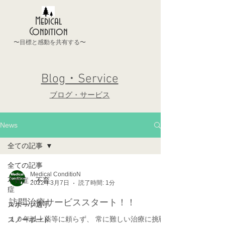
Medical
Condition
〜目標と感動を共有する〜
Blog・Service
ブログ・サービス
News
全ての記事
全ての記事
Medical ConditioN
不妊症・不育
2022年3月7日
読了時間: 1分
症
訪問治療サービススタート！！
スポーツ選手
１０年以上薬等に頼らず、 常に難しい治療に挑戦
スノーボード