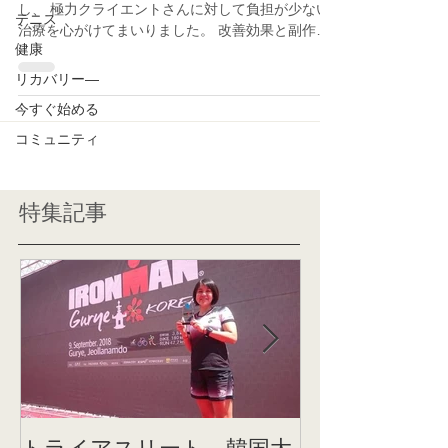
し、 極力クライエントさんに対して負担が少ない
テニス
治療を心がけてまいりました。 改善効果と副作用
健康
ゼロにこだわり、 ようやく形になったのサービス
をスタートします。 訪問治療ホームページ
リカバリー―
今すぐ始める
コミュニティ
特集記事