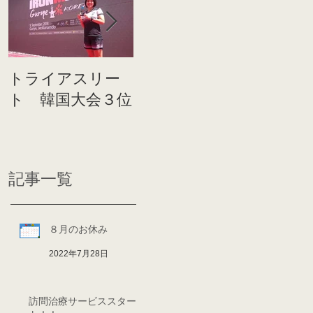
トライアスリー
帰国後すぐのコ
世界戦
ト 韓国大会３位
ンディショニン
イト前
グ
ディシ
記事一覧
８月のお休み
2022年7月28日
訪問治療サービススター