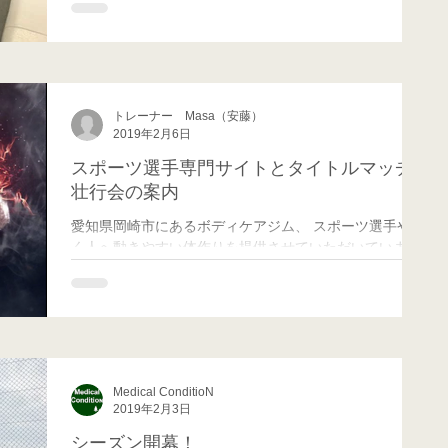
以前はトレーニングをしに来ていたのです...
トレーナー Masa（安藤）
2019年2月6日
スポーツ選手専門サイトとタイトルマッチ
壮行会の案内
愛知県岡崎市にあるボディケアジム、 スポーツ選手や働
く人へ動きやすい体作りを提供させていただいていま
す、 Medical ConditioN(メディカル コンディション)の
代表トレーナー 、 コンディショニング兼ボディケア担
当のMasaです。 久しぶりの投稿です。...
Medical ConditioN
2019年2月3日
シーズン開幕！