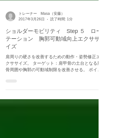
トレーナー Masa（安藤）
2017年3月26日
読了時間: 1分
ショルダーモビリティ Step ５ ロー
テーション 胸郭可動域向上エクササ
イズ
肩周りの硬さを改善するための動作・姿勢修正エ
クササイズ。 ターゲット：肩甲骨の土台となる肋
骨周囲や胸郭の可動域制限を改善させる。 ポイン
ト：膝立姿勢でバランスボールに手をかけてボー
ルを側方に転がしながら体幹を回旋させる。胸全
体にストレッチ感があればOK。...