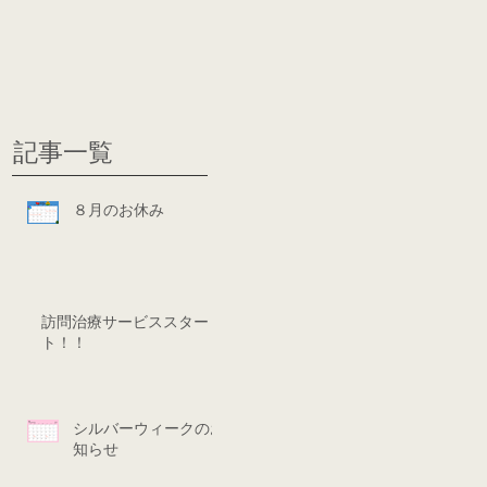
グ
ディシ
記事一覧
８月のお休み
訪問治療サービススター
ト！！
シルバーウィークのお
知らせ