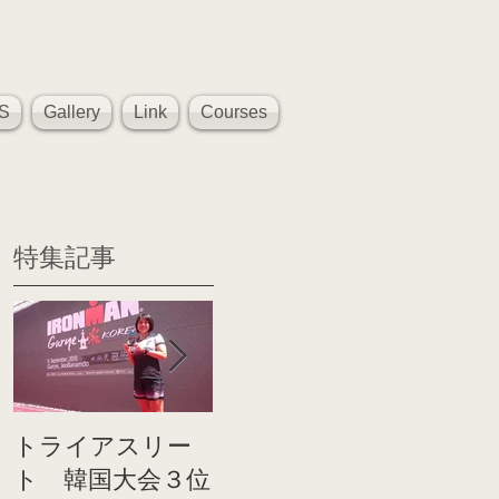
S
Gallery
Link
Courses
特集記事
トライアスリー
帰国後すぐのコ
世界戦
ト 韓国大会３位
ンディショニン
イト前