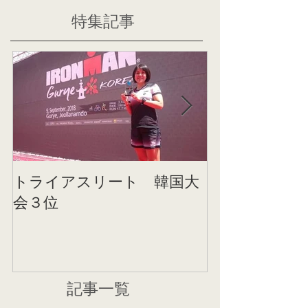
特集記事
トライアスリート 韓国大
帰国後すぐの
会３位
ニング
記事一覧