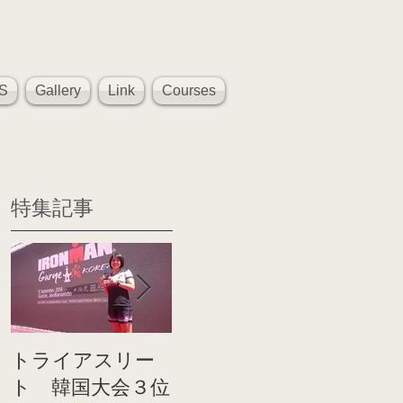
S
Gallery
Link
Courses
特集記事
トライアスリー
帰国後すぐのコ
世界戦
ト 韓国大会３位
ンディショニン
イト前