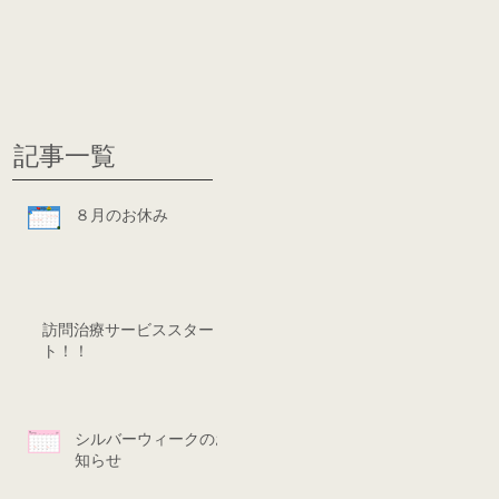
グ
ディシ
記事一覧
８月のお休み
訪問治療サービススター
ト！！
シルバーウィークのお
知らせ