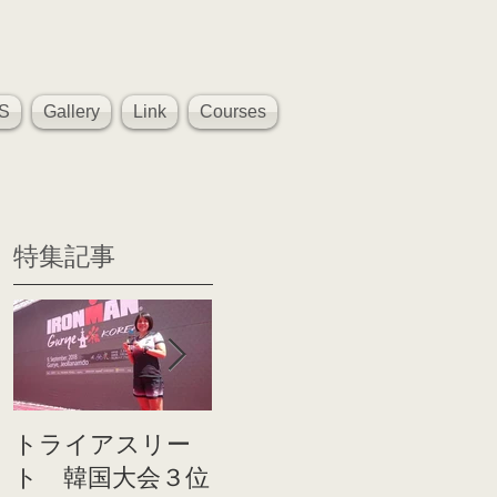
S
Gallery
Link
Courses
特集記事
トライアスリー
帰国後すぐのコ
世界戦
ト 韓国大会３位
ンディショニン
イト前