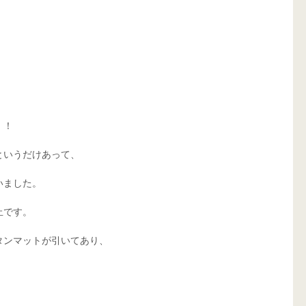
！！
というだけあって、
いました。
止です。
タンマットが引いてあり、