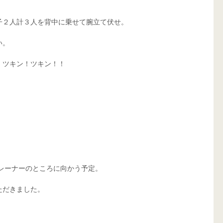
子２人計３人を背中に乗せて腕立て伏せ。
い。
・ツキン！ツキン！！
トレーナーのところに向かう予定。
ただきました。