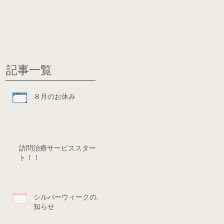
グ
ディシ
記事一覧
８月のお休み
訪問治療サービススター
ト！！
シルバーウィークのお
知らせ