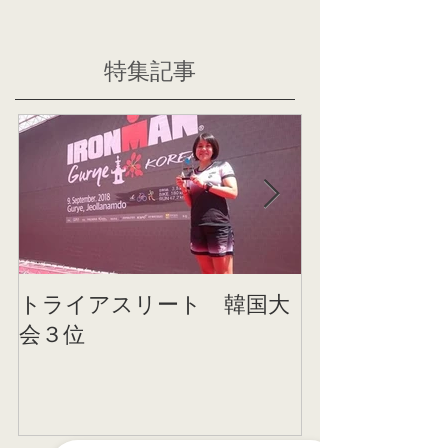
特集記事
トライアスリート 韓国大
帰国後すぐの
会３位
ニング