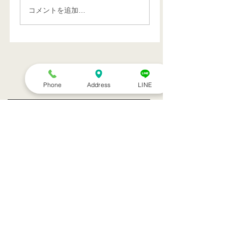
コメントを追加…
特集記事
Phone
Address
LINE
トライアスリート 韓国大
帰国後すぐの
会３位
ニング