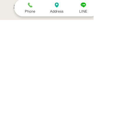
訪問治療サービススタート！！
Phone
Address
LINE
シルバーウィークのお知らせ
お盆休みのお知らせ
アーカイブ
2022年7月
（1）
1件の記事
2022年3月
（1）
1件の記事