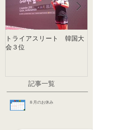
トライアスリート 韓国大
帰国後すぐの
会３位
ニング
記事一覧
８月のお休み