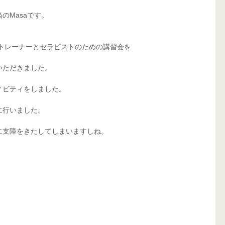
のMasaです。
るトレーナーとセラピストのための講習会を
いただきました。
ィビティをしました。
に行いました。
に支障をきたしてしまいますしね。