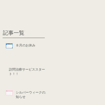
グ
ディシ
記事一覧
８月のお休み
訪問治療サービススター
ト！！
シルバーウィークのお
知らせ