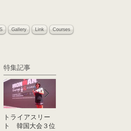
S
Gallery
Link
Courses
特集記事
トライアスリー
帰国後すぐのコ
世界戦
ト 韓国大会３位
ンディショニン
イト前