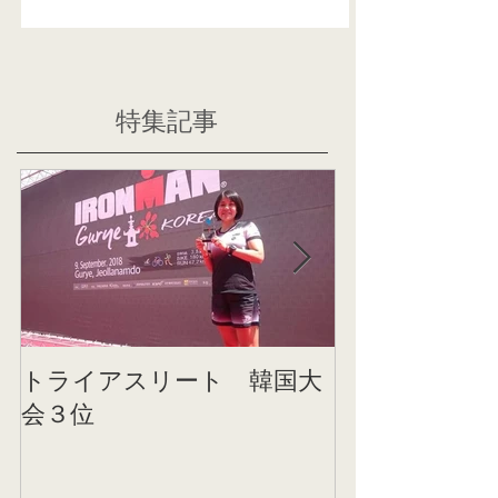
特集記事
トライアスリート 韓国大
帰国後すぐの
会３位
ニング