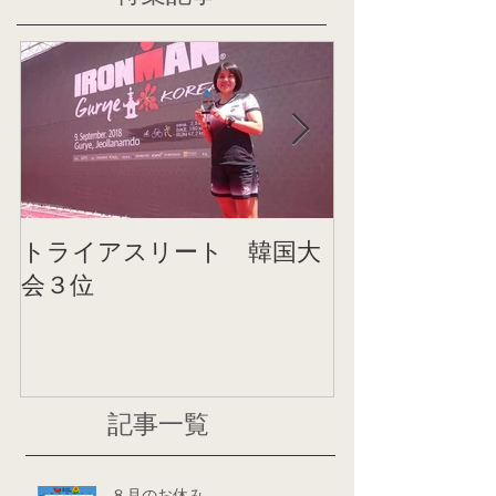
トライアスリート 韓国大
帰国後すぐの
会３位
ニング
記事一覧
８月のお休み