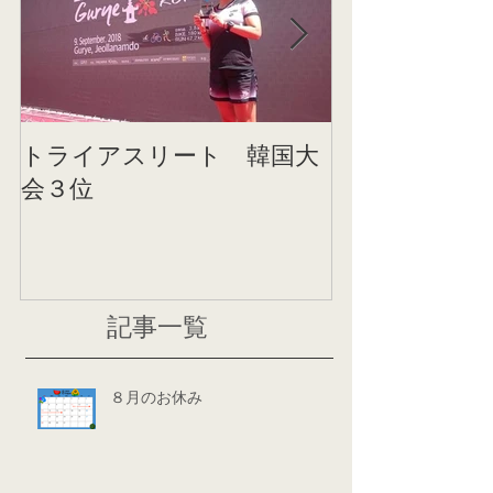
トライアスリート 韓国大
帰国後すぐの
会３位
ニング
記事一覧
８月のお休み