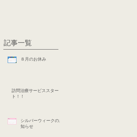
グ
ディシ
記事一覧
８月のお休み
訪問治療サービススター
ト！！
シルバーウィークのお
知らせ