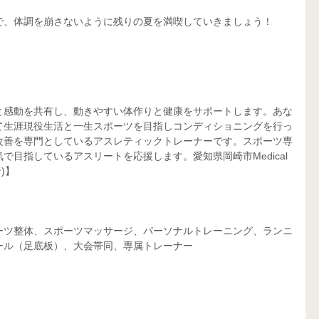
で、体調を崩さないように残りの夏を満喫していきましょう！
と感動を共有し、動きやすい体作りと健康をサポートします。あな
て生涯現役生活と一生スポーツを目指しコンディショニングを行っ
改善を専門としているアスレティックトレーナーです。スポーツ専
目指しているアスリートを応援します。愛知県岡崎市Medical 
)】
ーツ整体、スポーツマッサージ、パーソナルトレーニング、ランニ
ール（足底板）、大会帯同、専属トレーナー