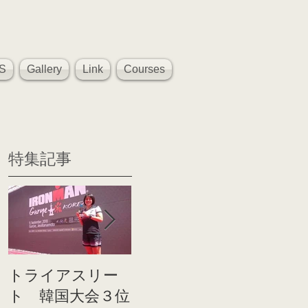
S
Gallery
Link
Courses
特集記事
トライアスリー
帰国後すぐのコ
世界戦
ト 韓国大会３位
ンディショニン
イト前