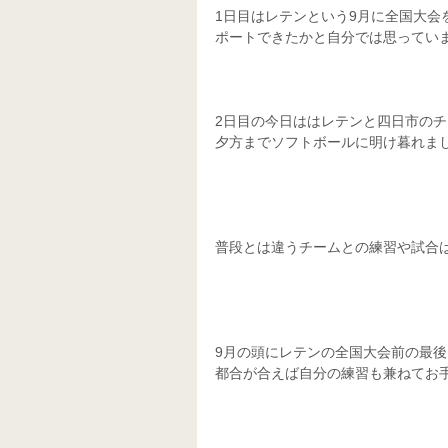
1日目はレテンという9月に全国大
ポートできたかと自分では思っていま
2日目の今日ははレテンと四日市の
夕方までソフトボールに明け暮れまし
普段とは違うチームとの練習や試合
9月の頭にレテンの全国大会前の最
都合が合えば自分の練習も兼ねてお手