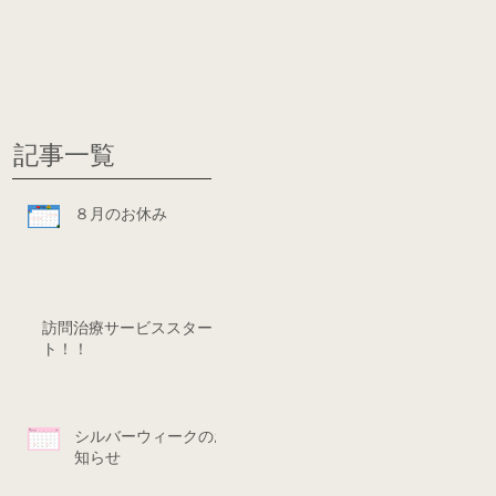
グ
ディシ
記事一覧
８月のお休み
訪問治療サービススター
ト！！
シルバーウィークのお
知らせ