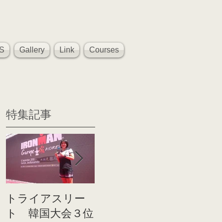
S
Gallery
Link
Courses
特集記事
トライアスリー
帰国後すぐのコ
世界戦
ト 韓国大会３位
ンディショニン
イト前