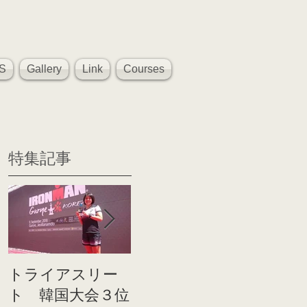
S
Gallery
Link
Courses
特集記事
トライアスリー
帰国後すぐのコ
世界戦
ト 韓国大会３位
ンディショニン
イト前