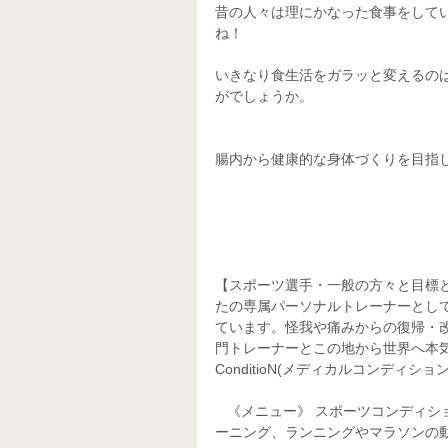
昔の人々は理にかなった食事をして
ね！
いきなり食生活をガラッと変えるの
がでしょうか。
腸内から健康的な身体づくりを目指
【スポーツ選手・一般の方々と目標
たの専属パーソナルトレーナーとし
ています。怪我や痛みからの復帰・
門トレーナーとこの地から世界へ本気で
ConditioN(メディカルコンディション
   《メニュー》 スポーツコンディショニング、スポーツ整体、スポーツマッサージ、パーソナルトレ
ーニング、ランニングやマラソンの動