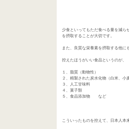
少食といってもただ食べる量を減ら
を摂取することが大切です。
また、良質な栄養素を摂取する他に
控えたほうがいい食品というのが、
１、脂質（動物性）
２、精製された炭水化物（白米、小
３、人工甘味料
４、菓子類
５、食品添加物　　など
こういったものを控えて、日本人本