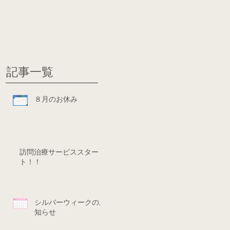
グ
ディシ
記事一覧
８月のお休み
訪問治療サービススター
ト！！
シルバーウィークのお
知らせ