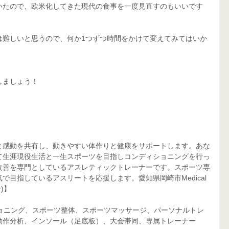
いたので、欧米化してきた現代の食事を一度見直すのもいいです
は難しいと思うので、何か1つずつ時間をかけて変えてみてはいか
しましょう！
と感動を共有し、動きやすい体作りと健康をサポートします。あな
て生涯現役生活と一生スポーツを目指しコンディショニングを行っ
改善を専門としているアスレティックトレーナーです。スポーツ専
目指しているアスリートを応援します。愛知県岡崎市Medical 
)】
作分析、インソール（足底板）、大会帯同、専属トレーナー     