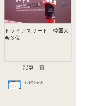
トライアスリート 韓国大
帰国後すぐの
会３位
ニング
記事一覧
８月のお休み