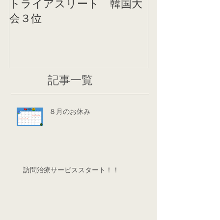
トライアスリート 韓国大
帰国後すぐの
会３位
ニング
記事一覧
８月のお休み
訪問治療サービススタート！！