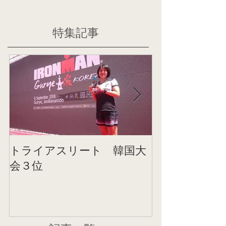
特集記事
トライアスリート 韓国大
帰国後すぐの
会３位
ニング