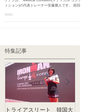
メリークリスマス！！ 愛知県岡崎市にあるボディ
ケアジム、 Medical Condition(メディカル コンデ
ィション)の代表トレーナー安藤雅人です。 前回予
定していたスノーボーダー症候群についてはまた
次回になります。（汗）...
特集記事