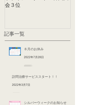
トライアスリート 韓国大
帰国後すぐの
会３位
ニング
記事一覧
８月のお休み
2022年7月28日
訪問治療サービススタート！！
2022年3月7日