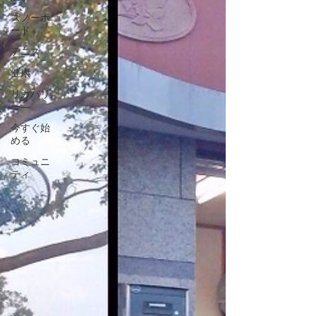
スノーボ
ード
テニス
健康
リカバリ
ー―
今すぐ始
める
コミュニ
ティ