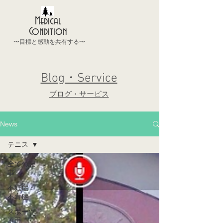
Medical
Condition
〜目標と感動を共有する〜
Blog・Service
ブログ・サービス
News
テニス
全ての記
事
不妊症・
不育症
スポーツ
選手