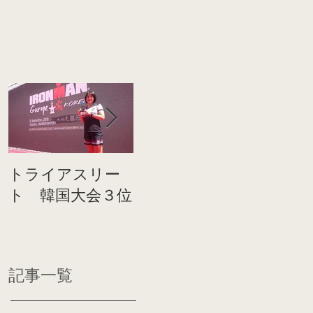
トライアスリー
帰国後すぐのコ
世界戦
ト 韓国大会３位
ンディショニン
イト前
グ
ディシ
記事一覧