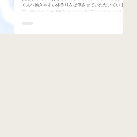
く人へ動きやすい体作りを提供させていただいていま
す、Medical ConditioN(メディカル コンディション) パ
フォーマンスアップ兼リカバリー担当トレーナーのSHO
です。...