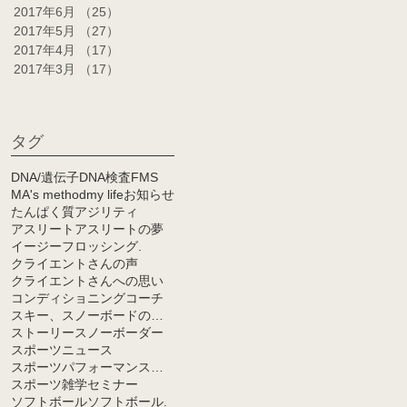
2017年6月
（25）
25件の記事
2017年5月
（27）
27件の記事
2017年4月
（17）
17件の記事
2017年3月
（17）
17件の記事
タグ
DNA/遺伝子
DNA検査
FMS
MA's method
my life
お知らせ
たんぱく質
アジリティ
アスリート
アスリートの夢
イージーフロッシング.
クライエントさんの声
クライエントさんへの思い
コンディショニング
コーチ
スキー、スノーボードの能力向上のカギ
ストーリー
スノーボーダー
スポーツニュース
スポーツパフォーマンス向上のヒント
スポーツ雑学
セミナー
ソフトボール
ソフトボール.